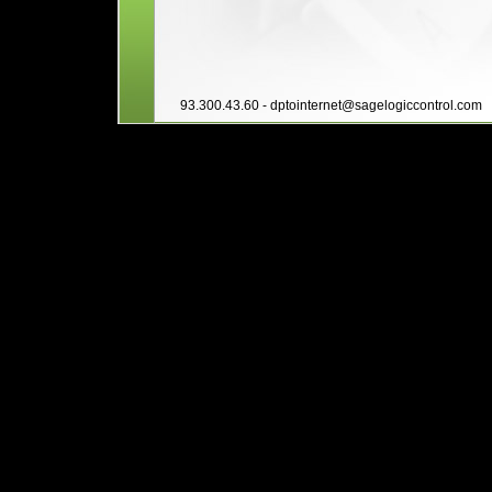
93.300.43.60 -
dptointernet@sagelogiccontrol.com